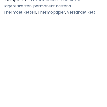
Lageretiketten
,
permanent haftend
,
Thermoetiketten
,
Thermopapier
,
Versandetikett
Beschreibung
Zusätzliche Informationen