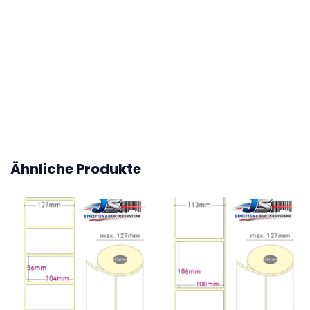
Höhe (mm)
199
Kern Etikettenrolle / Leporello gefalzt
76,2 mm (3 Zoll)
Ähnliche Produkte