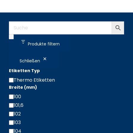
Produkte filtern
Schließen
Etiketten Typ
Thermo Etiketten
Etiketten
Breite (mm)
Typ
100
Breite
101,6
(mm)
102
103
104