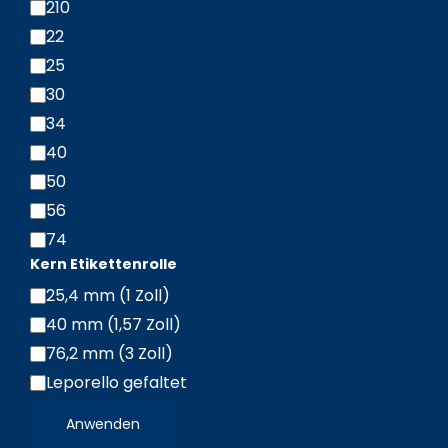
210
22
25
30
34
40
50
56
74
Kern Etikettenrolle
25,4 mm (1 Zoll)
Kern
40 mm (1,57 Zoll)
Etikettenrolle
76,2 mm (3 Zoll)
/
Leporello gefaltet
Leporello
Anwenden
gefalzt