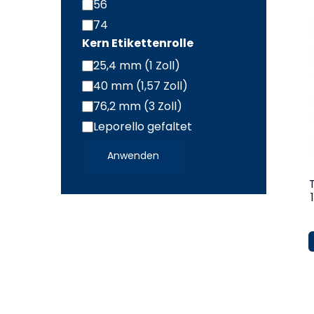
56
74
Kern Etikettenrolle
25,4 mm (1 Zoll)
Kern
40 mm (1,57 Zoll)
Etikettenrolle
76,2 mm (3 Zoll)
/
Leporello gefaltet
Leporello
Anwenden
gefalzt