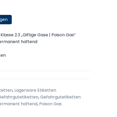
ügen
lasse 2.3 „Giftige Gase | Poison Gas“
permanent haftend
ten
ketten
,
Lagerware Etiketten
Gefahrgutetiketten
,
Gefahrgutetiketten
ermanent haftend
,
Poison Gas