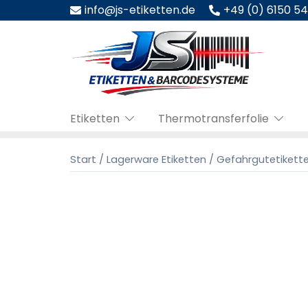
Zum
info@js-etiketten.de
+49 (0) 6150 5
Inhalt
springen
Etiketten
Thermotransferfolie
Start
/
Lagerware Etiketten
/
Gefahrgutetikett