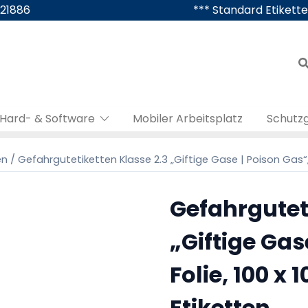
421886
*** Standard Etikette
Hard- & Software
Mobiler Arbeitsplatz
Schutz
en
/ Gefahrgutetiketten Klasse 2.3 „Giftige Gase | Poison Gas“, P
Gefahrguteti
„Giftige Gas
Folie, 100 x 
Etiketten