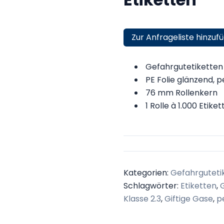
Zur Anfrageliste hinzuf
Gefahrgutetiketten K
PE Folie glänzend, 
76 mm Rollenkern
1 Rolle à 1.000 Etiket
Kategorien:
Gefahrguteti
Schlagwörter:
Etiketten
,
Klasse 2.3
,
Giftige Gase
,
p