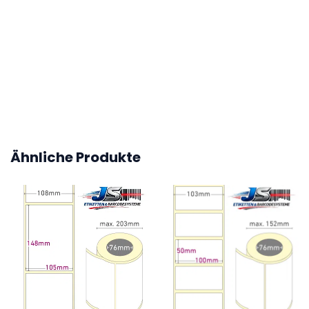
50
Kern Etikettenrolle / Leporello gefalzt
40 mm (1,57 Zoll)
Ähnliche Produkte