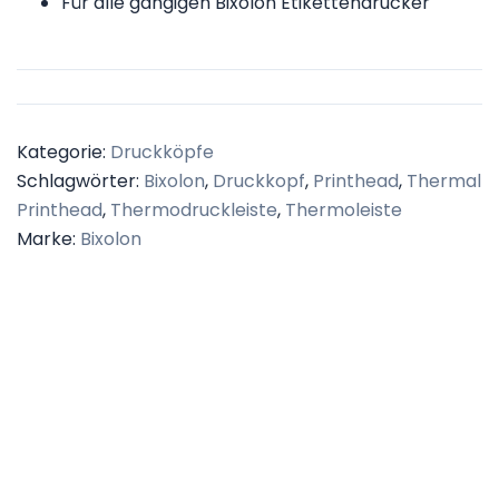
Für alle gängigen Bixolon Etikettendrucker
Kategorie:
Druckköpfe
Schlagwörter:
Bixolon
,
Druckkopf
,
Printhead
,
Thermal
Printhead
,
Thermodruckleiste
,
Thermoleiste
Marke:
Bixolon
Beschreibung
Anfrage Druckkopf