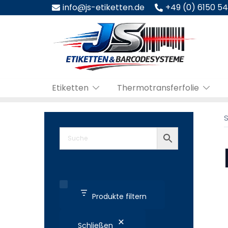
Zum
info@js-etiketten.de
+49 (0) 6150 5
Inhalt
springen
Etiketten
Thermotransferfolie
S
Produkte filtern
Schließen