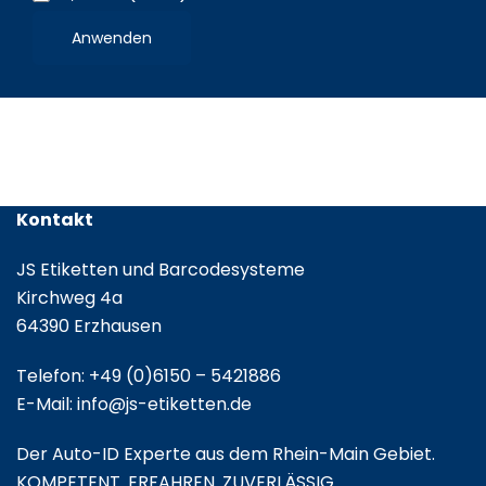
Etikettenrolle
Anwenden
/
Leporello
gefalzt
Kontakt
JS Etiketten und Barcodesysteme
Kirchweg 4a
64390 Erzhausen
Telefon:
+49 (0)6150 – 5421886
E-Mail:
info@js-etiketten.de
Der Auto-ID Experte aus dem Rhein-Main Gebiet.
KOMPETENT. ERFAHREN. ZUVERLÄSSIG.