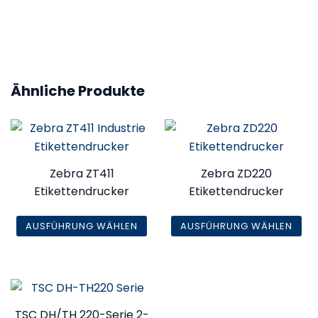
Ähnliche Produkte
Zebra ZT411
Zebra ZD220
Etikettendrucker
Etikettendrucker
AUSFÜHRUNG WÄHLEN
AUSFÜHRUNG WÄHLEN
Dieses
Dieses
Produkt
Produkt
weist
weist
mehrere
mehrere
TSC DH/TH 220-Serie 2-