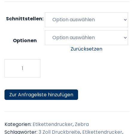
Schnittstellen:
Optionen
Zurücksetzen
Zebra
ZQ511
Etikettendrucker
Menge
Zur Anfrageliste hinzufügen
Kategorien:
Etikettendrucker
,
Zebra
Schlagwörter:
3 Zoll Druckbreite
,
Etikettendrucker
,