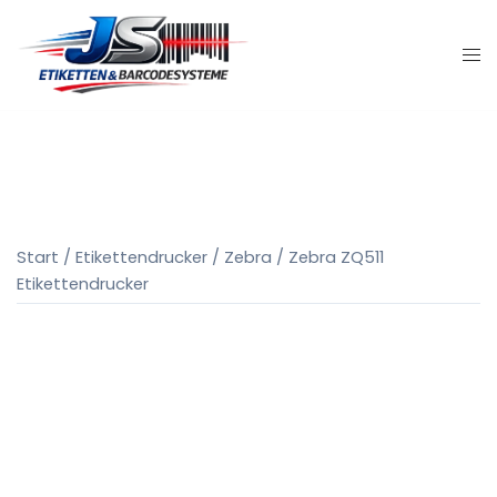
Zum
Inhalt
springen
Start
/
Etikettendrucker
/
Zebra
/ Zebra ZQ511
Etikettendrucker