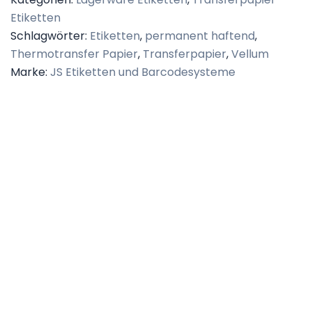
Etiketten
Schlagwörter:
Etiketten
,
permanent haftend
,
Thermotransfer Papier
,
Transferpapier
,
Vellum
Marke:
JS Etiketten und Barcodesysteme
Beschreibung
Zusätzliche Informationen
Adressetiketten, Logistiketiketten und