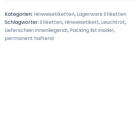
Kategorien:
Hinweisetiketten
,
Lagerware Etiketten
Schlagwörter:
Etiketten
,
Hinweisetikett
,
Leuchtrot
,
Lieferschein innenliegend!
,
Packing list inside!
,
permanent haftend
Beschreibung
Zusätzliche Informationen