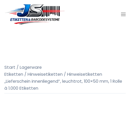
Zum
Inhalt
springen
Start
/
Lagerware
Etiketten
/
Hinweisetiketten
/ Hinweisetiketten
„Lieferschein innenliegend“, leuchtrot, 100×50 mm, 1 Rolle
à 1.000 Etiketten