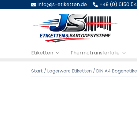
Zum
info@js-etiketten.de
+49 (0) 6150 5
Inhalt
springen
Etiketten
Thermotransferfolie
Start
/
Lagerware Etiketten
/
DIN A4 Bogenetik