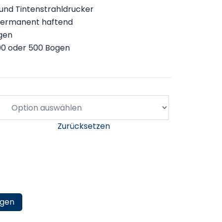
 und Tintenstrahldrucker
 permanent haftend
gen
00 oder 500 Bogen
Zurücksetzen
ügen