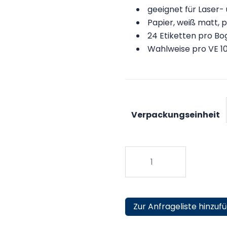
geeignet für Laser-
Papier, weiß matt,
24 Etiketten pro Bo
Wahlweise pro VE 1
Verpackungseinheit
DIN
A4
Bogenetiketten
Papier
64,6
Zur Anfrageliste hinzuf
x