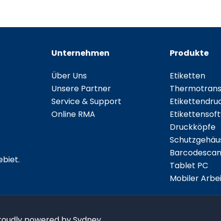
Unternehmen
Produkte
Über Uns
Etiketten
Unsere Partner
Thermotransf
Service & Support
Etikettendru
Online RMA
Etikettensof
Druckköpfe
Schutzgehäu
Barcodescan
biet.
Tablet PC
Mobiler Arbei
Proudly powered by Sydney