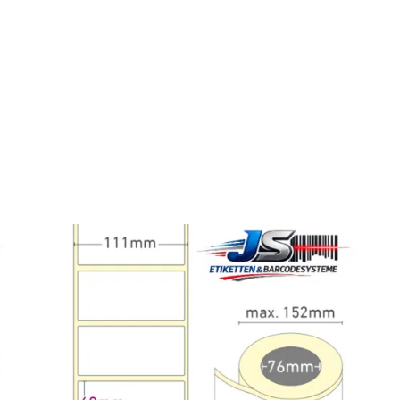
33,8
1 Pack á 100 Bögen, 1 Pack á 500 B