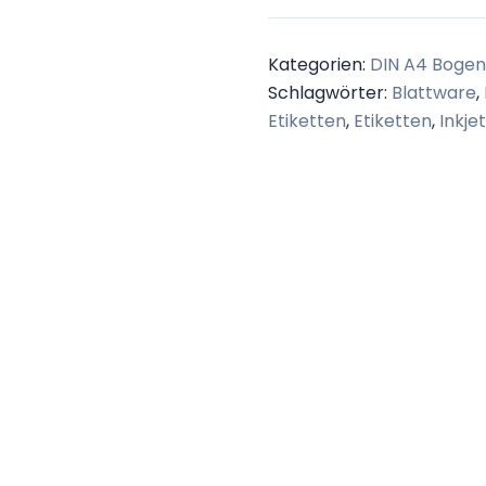
33,8
mm,
Kategorien:
DIN A4 Bogen
weiß
Schlagwörter:
Blattware
,
matt,
Etiketten
,
Etiketten
,
Inkje
permanent
haftend
Menge
ationen