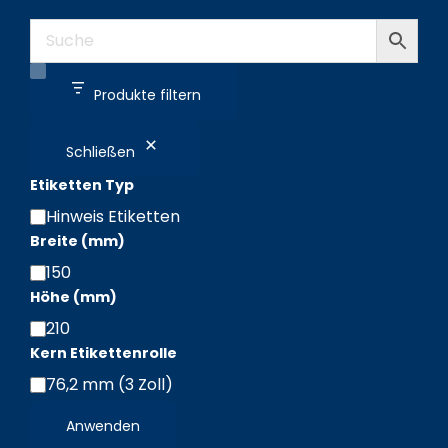
Produkte filtern
Schließen
Etiketten Typ
Hinweis Etiketten
Etiketten
Breite (mm)
Typ
150
Breite
Höhe (mm)
(mm)
210
Höhe
Kern Etikettenrolle
(mm)
76,2 mm (3 Zoll)
Kern
Etikettenrolle
Anwenden