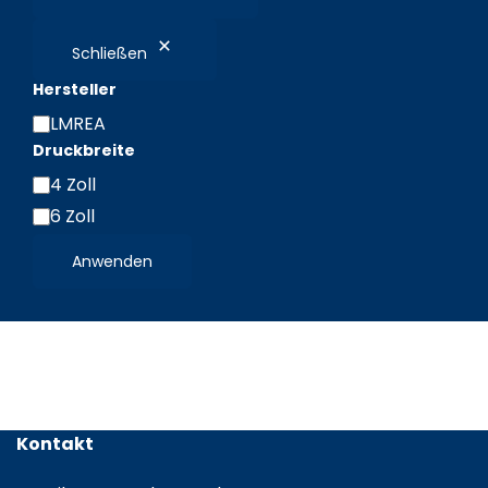
können
auf
Schließen
der
Hersteller
Produktseite
gewählt
LMREA
Hersteller
werden
Druckbreite
4 Zoll
Druckbreite
6 Zoll
Anwenden
Kontakt