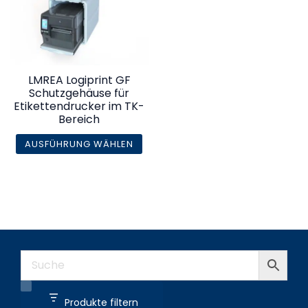
LMREA Logiprint GF
Schutzgehäuse für
Etikettendrucker im TK-
Bereich
AUSFÜHRUNG WÄHLEN
Dieses
Produkt
weist
mehrere
Varianten
auf.
Die
Optionen
Produkte filtern