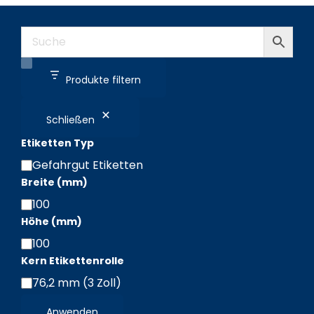
Produkte filtern
Schließen
Etiketten Typ
Gefahrgut Etiketten
Etiketten
Breite (mm)
Typ
100
Breite
Höhe (mm)
(mm)
100
Höhe
Kern Etikettenrolle
(mm)
76,2 mm (3 Zoll)
Kern
Etikettenrolle
Anwenden