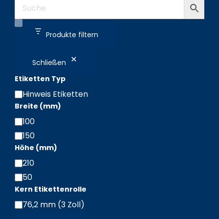
Produkte filtern
Schließen
Etiketten Typ
Hinweis Etiketten
Etiketten
Breite (mm)
Typ
100
Breite
150
(mm)
Höhe (mm)
210
Höhe
50
(mm)
Kern Etikettenrolle
76,2 mm (3 Zoll)
Kern