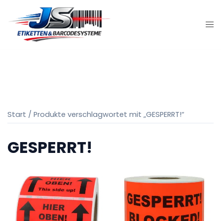
Zum
Inhalt
springen
Start
/ Produkte verschlagwortet mit „GESPERRT!“
GESPERRT!