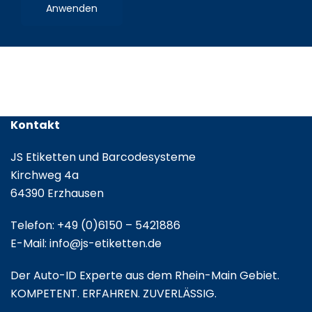
Etikettenrolle
Anwenden
/
Leporello
gefalzt
Kontakt
JS Etiketten und Barcodesysteme
Kirchweg 4a
64390 Erzhausen
Telefon:
+49 (0)6150 – 5421886
E-Mail:
info@js-etiketten.de
Der Auto-ID Experte aus dem Rhein-Main Gebiet.
KOMPETENT. ERFAHREN. ZUVERLÄSSIG.