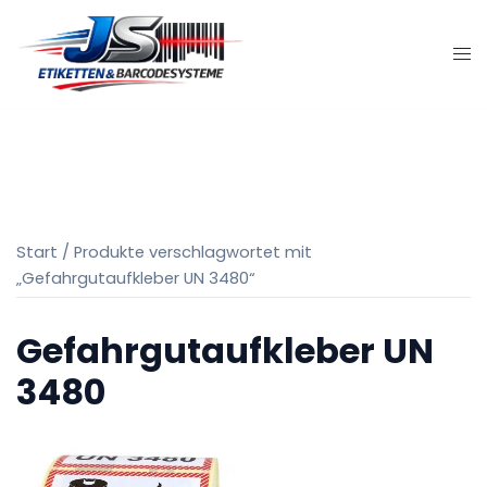
Zum
Inhalt
springen
Start
/ Produkte verschlagwortet mit
„Gefahrgutaufkleber UN 3480“
Gefahrgutaufkleber UN
3480