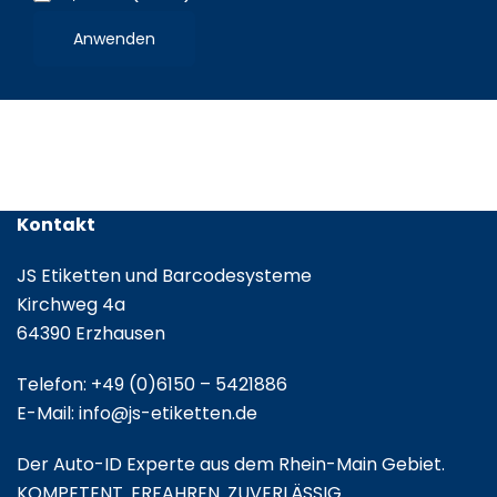
Etikettenrolle
Anwenden
/
Leporello
gefalzt
Kontakt
JS Etiketten und Barcodesysteme
Kirchweg 4a
64390 Erzhausen
Telefon:
+49 (0)6150 – 5421886
E-Mail:
info@js-etiketten.de
Der Auto-ID Experte aus dem Rhein-Main Gebiet.
KOMPETENT. ERFAHREN. ZUVERLÄSSIG.