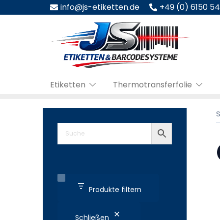
Zum
info@js-etiketten.de
+49 (0) 6150 5
Inhalt
springen
Etiketten
Thermotransferfolie
S
Produkte filtern
Schließen