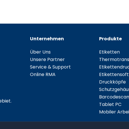
Unternehmen
Produkte
Über Uns
Etiketten
Unsere Partner
Thermotransf
Service & Support
Etikettendru
Online RMA
Etikettensof
Druckköpfe
Schutzgehäu
Barcodescan
biet.
Tablet PC
Mobiler Arbei