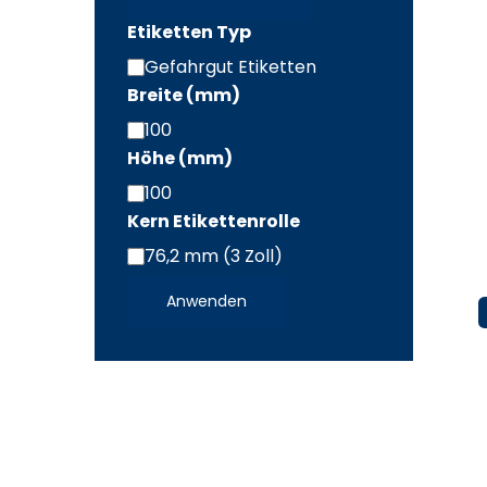
Etiketten Typ
Gefahrgut Etiketten
Etiketten
Breite (mm)
Typ
100
Breite
Höhe (mm)
(mm)
100
Höhe
Kern Etikettenrolle
(mm)
76,2 mm (3 Zoll)
Kern
Etikettenrolle
Anwenden
/
Leporello
gefalzt