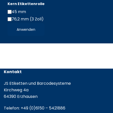
Kern Etikettenrolle
45 mm
Kern
76,2 mm (3 Zoll)
Etikettenrolle
/
Anwenden
Leporello
gefalzt
Kontakt
JS Etiketten und Barcodesysteme
Kirchweg 4a
64390 Erzhausen
Telefon:
+49 (0)6150 – 5421886