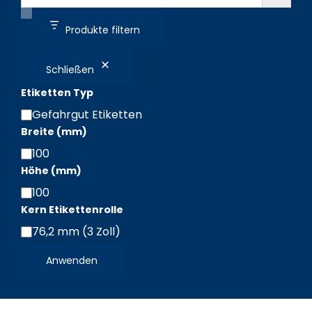
Produkte filtern
Schließen
Etiketten Typ
Gefahrgut Etiketten
Etiketten
Breite (mm)
Typ
100
Breite
Höhe (mm)
(mm)
100
Höhe
Kern Etikettenrolle
(mm)
76,2 mm (3 Zoll)
Kern
Etikettenrolle
Anwenden
/
Leporello