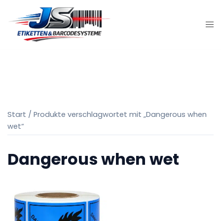
Zum
Inhalt
springen
Start
/ Produkte verschlagwortet mit „Dangerous when
wet“
Dangerous when wet