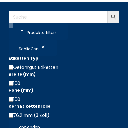
Produkte filtern
Schließen
Etiketten Typ
Gefahrgut Etiketten
Etiketten
Breite (mm)
Typ
100
Breite
Höhe (mm)
(mm)
100
Höhe
Kern Etikettenrolle
(mm)
76,2 mm (3 Zoll)
Kern
Etikettenrolle
Anwenden