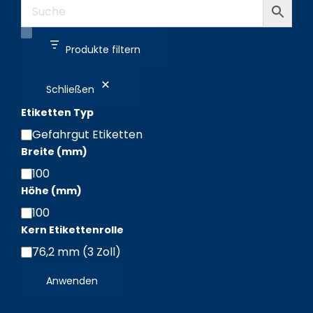
Produkte filtern
Schließen
Etiketten Typ
Gefahrgut Etiketten
Etiketten
Breite (mm)
Typ
100
Breite
Höhe (mm)
(mm)
100
Höhe
Kern Etikettenrolle
(mm)
76,2 mm (3 Zoll)
Kern
Etikettenrolle
Anwenden
/