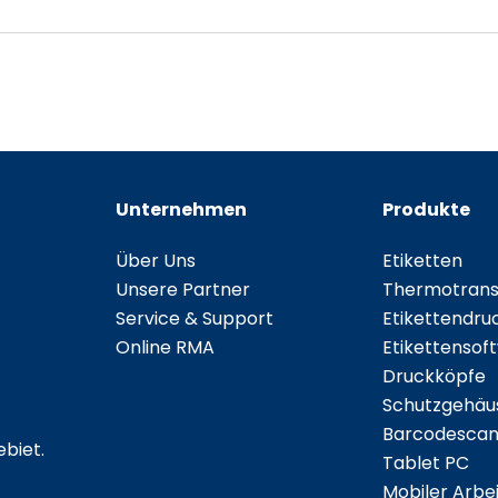
Unternehmen
Produkte
Über Uns
Etiketten
Unsere Partner
Thermotransf
Service & Support
Etikettendru
Online RMA
Etikettensof
Druckköpfe
Schutzgehäu
Barcodescan
biet.
Tablet PC
Mobiler Arbei