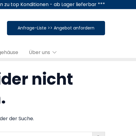
n zu top Konditionen - ab Lager lieferbar ***
Anfrage-Liste >> Angebot anfordern
gehäuse
Über uns
ider nicht
.
der der Suche.