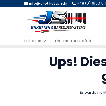
Zum
info@js-etiketten.de
+49 (0) 6150 5
Inhalt
springen
Etiketten
Thermotransferfolie
Ups! Dies
Es wurde nich